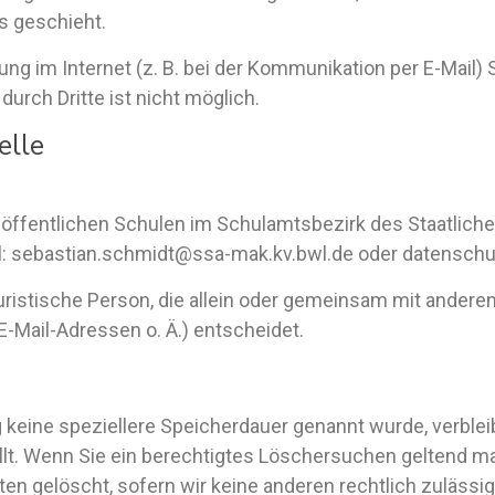
s geschieht.
ung im Internet (z. B. bei der Kommunikation per E-Mail)
urch Dritte ist nicht möglich.
elle
e öffentlichen Schulen im Schulamtsbezirk des Staatlic
il: sebastian.schmidt@ssa-mak.kv.bwl.de oder datensch
 juristische Person, die allein oder gemeinsam mit ander
-Mail-Adressen o. Ä.) entscheidet.
 keine speziellere Speicherdauer genannt wurde, verble
ällt. Wenn Sie ein berechtigtes Löschersuchen geltend ma
en gelöscht, sofern wir keine anderen rechtlich zulässi